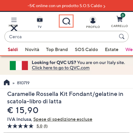
-5€ online con un prodotto S.O.S Caldo
Vai
al
contenuto
0
principale
MENU
CARRELLO
TV
PROFILO
Cerca
Quando
Saldi
Novità
Top Brand
SOS Caldo
Estate
Wel
sono
disponibili
suggerimenti,
usa
i
810719
tasti
Caramelle Rossella Kit Fondant/gelatine in
freccia
scatola-libro di latta
su
eliminato
€ 15,90
e
giù
IVA Inclusa,
Spese di spedizione escluse
oppure
5.0
(1)
Leggi
scorri