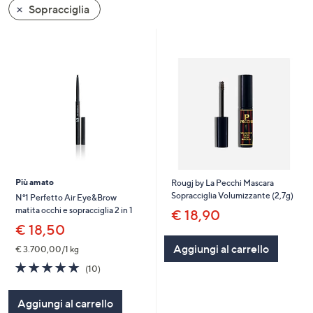
Sopracciglia
a
sinistra
o
a
destra
sui
dispositivi
touch
per
consultarli.
Più amato
Rougj by La Pecchi Mascara
Sopracciglia Volumizzante (2,7g)
N°1 Perfetto Air Eye&Brow
matita occhi e sopracciglia 2 in 1
€ 18,90
€ 18,50
Aggiungi al carrello
€ 3.700,00/1 kg
4.7
10
(10)
of
Recensioni
5
Aggiungi al carrello
Stars