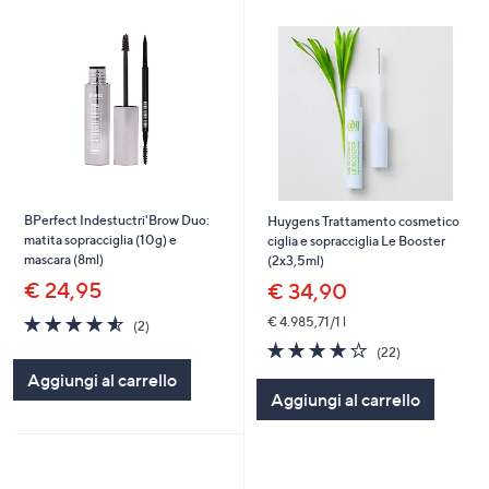
BPerfect Indestuctri'Brow Duo:
Huygens Trattamento cosmetico
matita sopracciglia (10g) e
ciglia e sopracciglia Le Booster
mascara (8ml)
(2x3,5ml)
€ 24,95
€ 34,90
4.5
2
€ 4.985,71/1 l
(2)
of
Recensioni
4.0
22
(22)
5
of
Recensioni
Aggiungi al carrello
Stars
5
Aggiungi al carrello
Stars