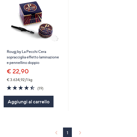
Rougj by La Pecchi Cera
sopracciglia effetto laminazione
e pennellino doppio
€ 22,90
€ 3.634,92/1 kg
4.5
19
(19)
of
Recensioni
5
Aggiungi al carrello
Stars
1