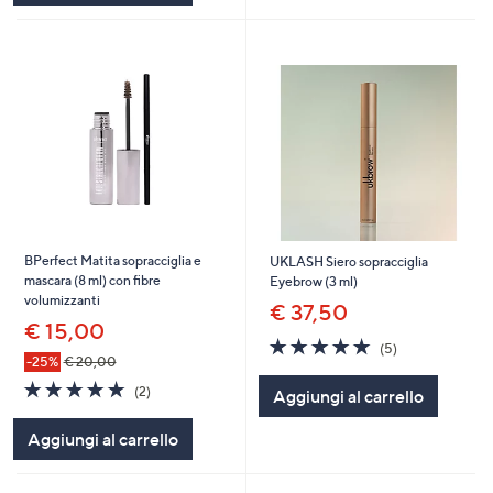
BPerfect Matita sopracciglia e
UKLASH Siero sopracciglia
mascara (8 ml) con fibre
Eyebrow (3 ml)
volumizzanti
€ 37,50
€ 15,00
4.8
5
(5)
of
Recensioni
-25%
€ 20,00
5
5.0
2
(2)
Aggiungi al carrello
Stars
of
Recensioni
5
Aggiungi al carrello
Stars