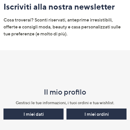
Iscriviti alla nostra newsletter
menu
e
Cosa troverai? Sconti riservati, anteprime irresistibili,
informazioni
offerte e consigli moda, beauty e casa personalizzati sulle
tue preferenze (e molto di più).
Il mio profilo​
Gestisci le tue informazioni, i tuoi ordini e tua wishlist.​
I miei dati
I miei ordini