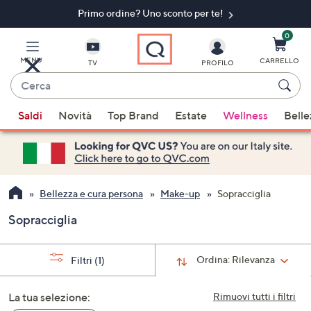
Primo ordine? Uno sconto per te!​
Vai
al
contenuto
0
principale
MENU
CARRELLO
TV
PROFILO
Cerca
Quando
Saldi
Novità
Top Brand
Estate
Wellness
Belle
sono
disponibili
suggerimenti,
usa
i
Bellezza e cura persona
Make-up
Sopracciglia
tasti
Sopracciglia
freccia
su
e
Ordina:
Rilevanza
Filtri
(1)
giù
oppure
La tua selezione:
Rimuovi tutti i filtri
scorri