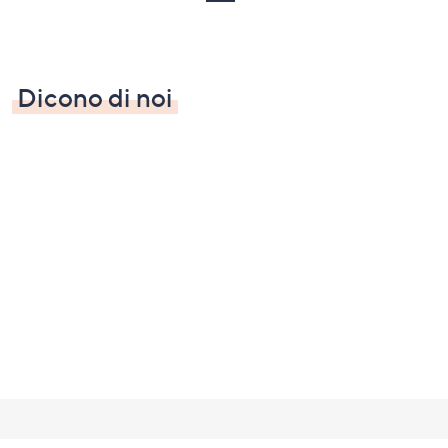
Dicono di noi
Fondo
pagina: