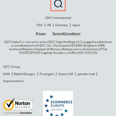
QVC International
USA
UK
Germany
Japan
Privacy
Termini&C​ondizioni
QVC Italia S.r.l. con unico socio (QVC Italy Holdings LLC) soggetta a direzione
e coordinamento di QVC, Inc. Via Guzzina 18 20861 Brugherio (MB)​
Iscritta al Registro Imprese di Monza e Brianza con no di iscrizione/P.Iva
10050721009 Capitale Sociale i.v. EUR 6.200.000,00​
QVC Group
HSN
Ballard Designs
Frontgate
Garnet Hill
grandin road
Improvements