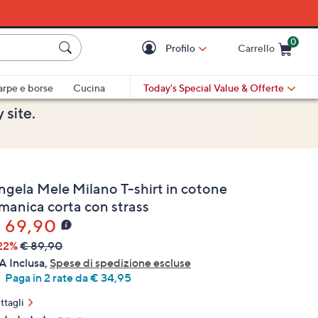
0
Profilo
Carrello
Cart is Empty
Cart
arpe e borse
Cucina
Today's Special Value
& Offerte
ngela Mele Milano T-shirt in cotone
 manica corta con strass
 69,90
22%
€ 89,90
A Inclusa,
Spese di spedizione escluse
Paga in 2 rate da € 34,95
ttagli