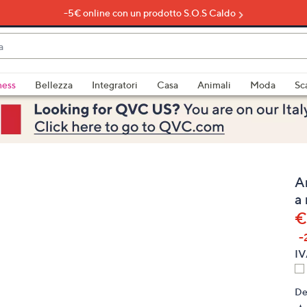
-5€ online con un prodotto S.O.S Caldo
do
ness
Bellezza
Integratori
Casa
Animali
Moda
Sc
bili
imenti,
A
a
€
-
e
IV
De
a