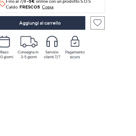
Fino al 7/8
-5€
online con un prodotto S.O.S
Caldo:
FRESCO5
Copia
Aggiungi al carrello