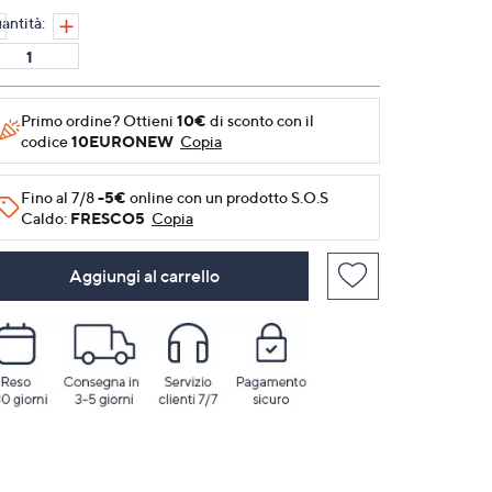
alla
antità:
pagina.
Primo ordine? Ottieni
10€
di sconto con il
codice
10EURONEW
Copia
Fino al 7/8
-5€
online con un prodotto S.O.S
Caldo:
FRESCO5
Copia
Aggiungi al carrello