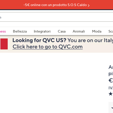
-5€ online con un prodotto S.O.S Caldo
do
ness
Bellezza
Integratori
Casa
Animali
Moda
Sc
bili
imenti,
Am
pi
e
€
IV
e
a