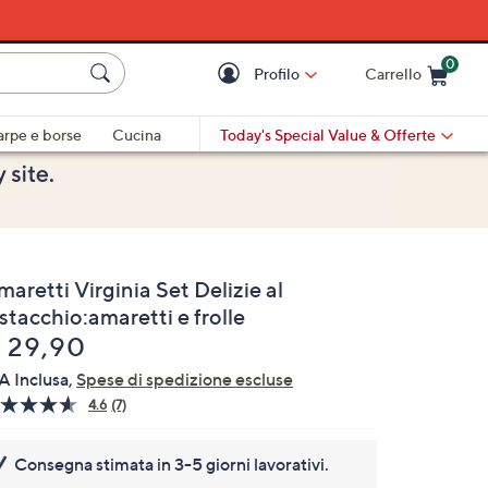
0
Profilo
Carrello
Cart is Empty
Cart
arpe e borse
Cucina
Today's Special Value
& Offerte
aretti Virginia Set Delizie al
stacchio:amaretti e frolle
liminato
 29,90
A Inclusa,
Spese di spedizione escluse
4.6
(7)
Leggi
7
recensioni.
Consegna stimata in 3-5 giorni lavorativi.
Stesso
link