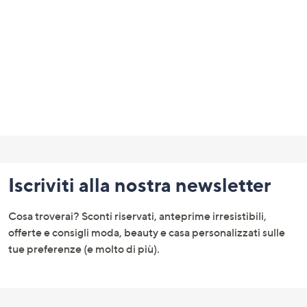
a
sinistra
o
a
destra
sui
dispositivi
touch
Fondo
per
consultarli.
pagina:
Iscriviti alla nostra newsletter
menu
e
Cosa troverai? Sconti riservati, anteprime irresistibili,
informazioni
offerte e consigli moda, beauty e casa personalizzati sulle
tue preferenze (e molto di più).