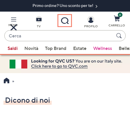
Primo ordine? Uno sconto per te!​
Vai
al
contenuto
0
principale
MENU
CARRELLO
TV
PROFILO
Cerca
Quando
Saldi
Novità
Top Brand
Estate
Wellness
Belle
sono
disponibili
suggerimenti,
usa
i
tasti
freccia
Dicono di noi
su
e
giù
oppure
scorri