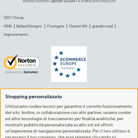
10050721009 Capitale Sociale i.v. EUR 6.200.000,00​
QVC Group
HSN
Ballard Designs
Frontgate
Garnet Hill
grandin road
Improvements
Shopping personalizzato
Utilizziamo cookie tecnici per garantire il corretto funzionamento
del sito. Inoltre, in collaborazione con altri partner, usiamo cookie
ed altre tecnologie di tracciamento per finalità analitiche, per
mostrarti pubblicità personalizzata su altri siti ed offrirti
un’esperienza di navigazione personalizzata. Per il loro utilizzo è
necessario il tuo consenso, che puoi prestare cliccando su