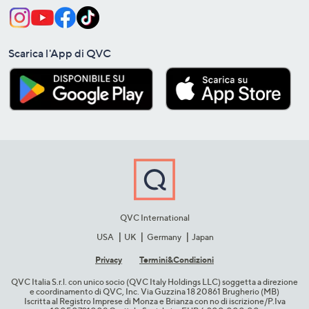
Scarica l'App di QVC
QVC International
USA
UK
Germany
Japan
Privacy
Termini&C​ondizioni
QVC Italia S.r.l. con unico socio (QVC Italy Holdings LLC) soggetta a direzione
e coordinamento di QVC, Inc. Via Guzzina 18 20861 Brugherio (MB)​
Iscritta al Registro Imprese di Monza e Brianza con no di iscrizione/P.Iva