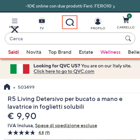
-10€ online con due prodotti Ferò: FERO10
Vai
al
contenuto
0
principale
MENU
CARRELLO
TV
PROFILO
Cerca
Quando
Saldi
Novità
Top Brand
Estate
Wellness
Belle
sono
disponibili
suggerimenti,
usa
i
503499
tasti
R5 Living Detersivo per bucato a mano e
freccia
lavatrice in foglietti solubili
su
eliminato
€ 9,90
e
giù
IVA Inclusa,
Spese di spedizione escluse
oppure
4.8
(9)
Leggi
scorri