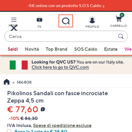
-5€ online con un prodotto S.O.S Caldo
Vai
al
contenuto
0
principale
MENU
CARRELLO
TV
PROFILO
Cerca
Quando
Saldi
Novità
Top Brand
SOS Caldo
Estate
Wel
sono
disponibili
suggerimenti,
usa
i
146408
tasti
Pikolinos Sandali con fasce incrociate
freccia
Zeppa 4,5 cm
su
€ 77,60
e
giù
-10%
€ 86,30
oppure
IVA Inclusa,
Spese di spedizione escluse
scorri
Paga in 2 rate da € 38,80