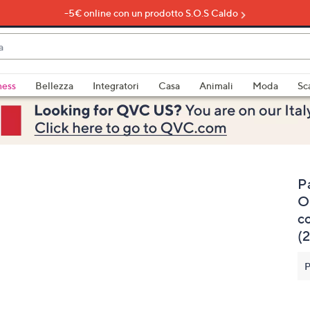
-5€ online con un prodotto S.O.S Caldo
do
ness
Bellezza
Integratori
Casa
Animali
Moda
Sc
bili
imenti,
P
O
co
(
e
P
a