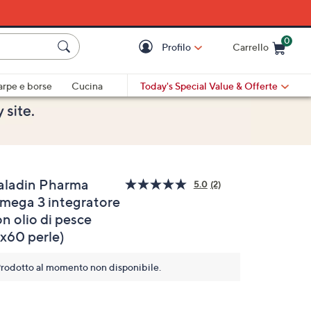
0
Profilo
Carrello
Cart is Empty
Cart
arpe e borse
Cucina
Today's Special Value
& Offerte
aladin Pharma
5.0
(2)
Leggi
mega 3 integratore
2
recensioni.
n olio di pesce
Stesso
link
2x60 perle)
alla
pagina.
rodotto al momento non disponibile.