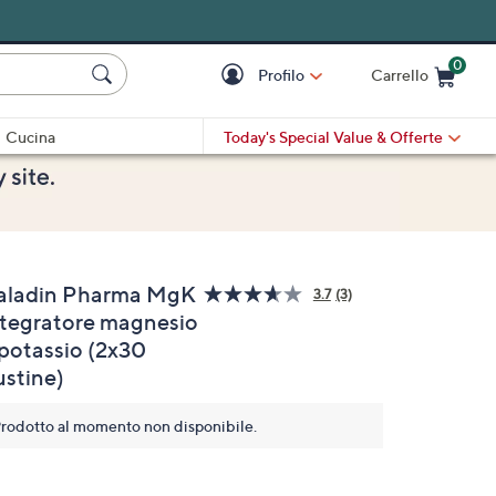
0
Profilo
Carrello
Cart is Empty
Cart
Cucina
Today's Special Value
& Offerte
aladin Pharma MgK
3.7
(3)
Leggi
ntegratore magnesio
3
recensioni.
 potassio (2x30
Stesso
link
ustine)
alla
pagina.
rodotto al momento non disponibile.