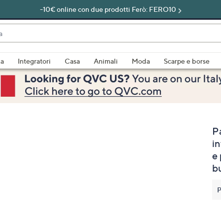
-10€ online con due prodotti Ferò: FERO10
do
za
Integratori
Casa
Animali
Moda
Scarpe e borse
bili
imenti,
P
i
e
b
e
P
a