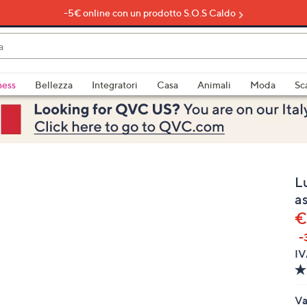
-5€ online con un prodotto S.O.S Caldo
do
ness
Bellezza
Integratori
Casa
Animali
Moda
Sc
bili
imenti,
L
a
€
-
e
IV
a
Va