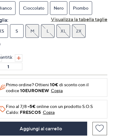
Stesso
link
Bianco
Cioccolato
Nero
Piombo
alla
pagina.
Visualizza la tabella taglie
glia:
XS
S
M
L
XL
2X
antità:
Primo ordine? Ottieni
10€
di sconto con il
codice
10EURONEW
Copia
Fino al 7/8
-5€
online con un prodotto S.O.S
Caldo:
FRESCO5
Copia
Aggiungi al carrello