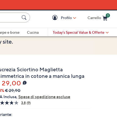
0
Profilo
Carrello
Cart is Empty
Cart
arpe e borse
Cucina
Today's Special Value
& Offerte
ucrezia Sciortino Maglietta
simmetrica in cotone a manica lunga
 29,00
3%
€ 29,90
A Inclusa,
Spese di spedizione escluse
3.8
(9)
Leggi
9
recensioni.
riante: