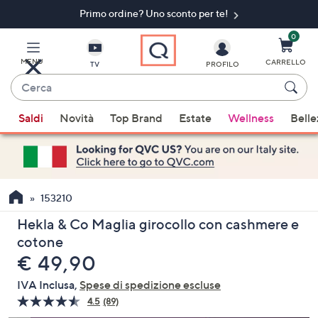
Primo ordine? Uno sconto per te!​
Vai
al
contenuto
0
principale
MENU
CARRELLO
TV
PROFILO
Cerca
Quando
Saldi
Novità
Top Brand
Estate
Wellness
Belle
sono
disponibili
suggerimenti,
usa
i
153210
tasti
Hekla & Co Maglia girocollo con cashmere e
freccia
cotone
su
eliminato
€ 49,90
e
giù
IVA Inclusa,
Spese di spedizione escluse
oppure
4.5
(89)
Leggi
scorri