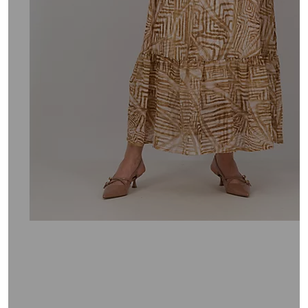
a
sinistra
o
a
destra
sui
dispositivi
touch
per
consultarli.