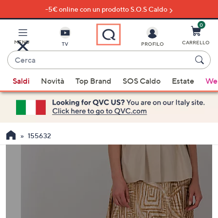
-5€ online con un prodotto S.O.S Caldo
Vai
al
contenuto
0
principale
MENU
CARRELLO
TV
PROFILO
Cerca
Quando
Saldi
Novità
Top Brand
SOS Caldo
Estate
Wel
sono
disponibili
suggerimenti,
usa
i
155632
tasti
freccia
su
e
giù
oppure
scorri