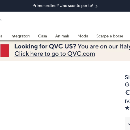
Primo ordine? Uno sconto per te!​
do
za
Integratori
Casa
Animali
Moda
Scarpe e borse
bili
imenti,
Si
G
e
€
IV
e
a