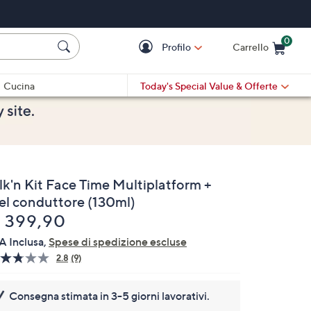
0
Profilo
Carrello
Cart is Empty
Cart
Cucina
Today's Special Value
& Offerte
lk'n Kit Face Time Multiplatform +
el conduttore (130ml)
liminato
 399,90
A Inclusa,
Spese di spedizione escluse
2.8
(9)
Leggi
9
recensioni.
Consegna stimata in 3-5 giorni lavorativi.
Stesso
link