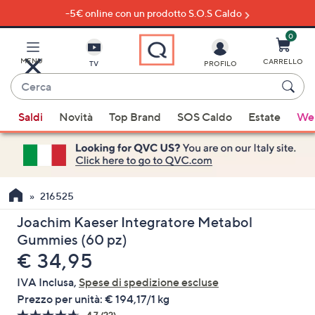
-5€ online con un prodotto S.O.S Caldo
Vai
al
contenuto
0
principale
MENU
CARRELLO
TV
PROFILO
Cerca
Quando
Saldi
Novità
Top Brand
SOS Caldo
Estate
Wel
sono
disponibili
suggerimenti,
usa
i
216525
tasti
Joachim Kaeser Integratore Metabol
freccia
Gummies (60 pz)
su
eliminato
€ 34,95
e
giù
IVA Inclusa,
Spese di spedizione escluse
oppure
Prezzo per unità:
€ 194,17/1 kg
scorri