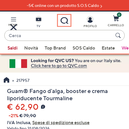
-5€ online con un prodotto S.O.S Caldo
Vai
al
contenuto
0
principale
MENU
CARRELLO
TV
PROFILO
Cerca
Quando
Saldi
Novità
Top Brand
SOS Caldo
Estate
Wel
sono
disponibili
suggerimenti,
usa
i
217957
tasti
Guam® Fango d'alga, booster e crema
freccia
liporiducente Tourmaline
su
€ 62,90
e
giù
-21%
€ 79,90
oppure
IVA Inclusa,
Spese di spedizione escluse
scorri
Valido fino 31/08/2026