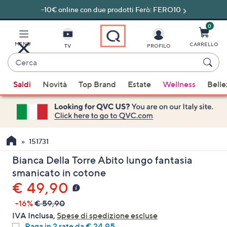
-10€ online con due prodotti Ferò: FERO10
Vai
al
contenuto
0
principale
MENU
CARRELLO
TV
PROFILO
Cerca
Quando
Saldi
Novità
Top Brand
Estate
Wellness
Belle
sono
disponibili
suggerimenti,
usa
i
151731
tasti
Bianca Della Torre Abito lungo fantasia
freccia
smanicato in cotone
su
€ 49,90
e
giù
-16%
€ 59,90
oppure
IVA Inclusa,
Spese di spedizione escluse
scorri
Paga in 2 rate da € 24,95