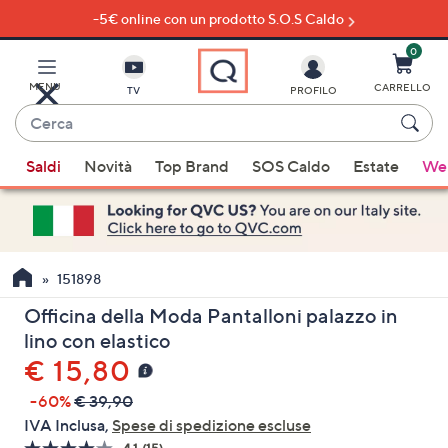
-5€ online con un prodotto S.O.S Caldo
Vai
al
contenuto
0
principale
MENU
CARRELLO
TV
PROFILO
Cerca
Quando
Saldi
Novità
Top Brand
SOS Caldo
Estate
Wel
sono
disponibili
suggerimenti,
usa
i
151898
tasti
Officina della Moda Pantalloni palazzo in
freccia
lino con elastico
su
€ 15,80
e
giù
-60%
€ 39,90
oppure
IVA Inclusa,
Spese di spedizione escluse
scorri