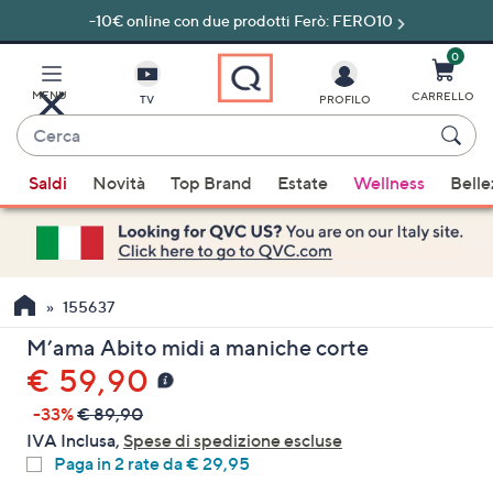
-10€ online con due prodotti Ferò: FERO10
Vai
al
contenuto
0
principale
MENU
CARRELLO
TV
PROFILO
Cerca
Quando
Saldi
Novità
Top Brand
Estate
Wellness
Belle
sono
disponibili
suggerimenti,
usa
i
155637
tasti
M’ama Abito midi a maniche corte
freccia
€ 59,90
su
e
-33%
€ 89,90
giù
IVA Inclusa,
Spese di spedizione escluse
oppure
Paga in 2 rate da € 29,95
scorri