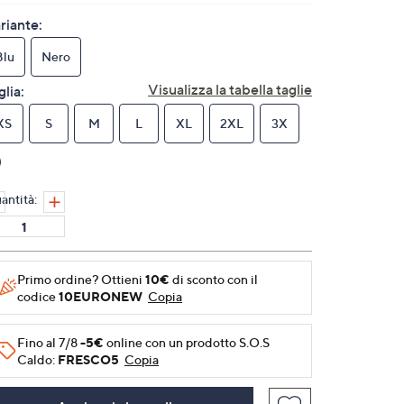
valutazione.
Stesso
riante:
link
alla
Blu
Nero
pagina.
Visualizza la tabella taglie
glia:
XS
S
M
L
XL
2XL
3X
antità:
Primo ordine? Ottieni
10€
di sconto con il
codice
10EURONEW
Copia
Fino al 7/8
-5€
online con un prodotto S.O.S
Caldo:
FRESCO5
Copia