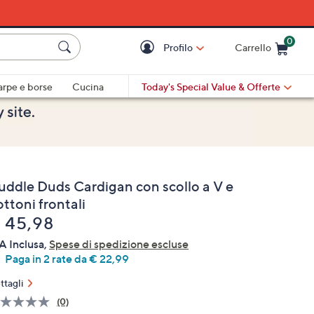
0
Profilo
Carrello
Cart is Empty
Cart
arpe e borse
Cucina
Today's Special Value
& Offerte
uddle Duds Cardigan con scollo a V e
ttoni frontali
liminato
 45,98
A Inclusa,
Spese di spedizione escluse
Paga in 2 rate da € 22,99
ttagli
(0)
Nessuna