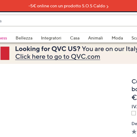
-5€ online con un prodotto S.O.S Caldo
do
ness
Bellezza
Integratori
Casa
Animali
Moda
Sc
bili
imenti,
C
bo
e
€
IV
e
De
a