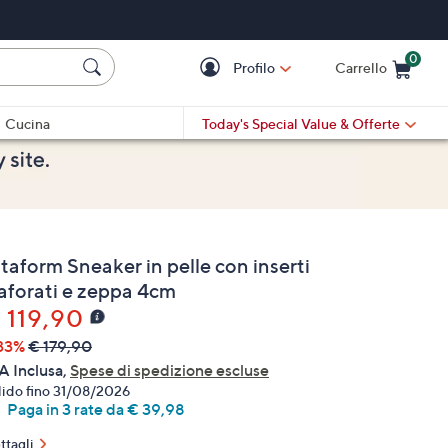
0
Profilo
Carrello
Cart is Empty
Cart
Cucina
Today's Special Value
& Offerte
taform Sneaker in pelle con inserti
raforati e zeppa 4cm
 119,90
33%
€ 179,90
A Inclusa,
Spese di spedizione escluse
lido fino 31/08/2026
Paga in 3 rate da € 39,98
ttagli