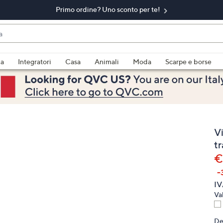
Primo ordine? Uno sconto per te!​
do
za
Integratori
Casa
Animali
Moda
Scarpe e borse
bili
imenti,
Vi
t
€
-
e
IV
Va
a
De