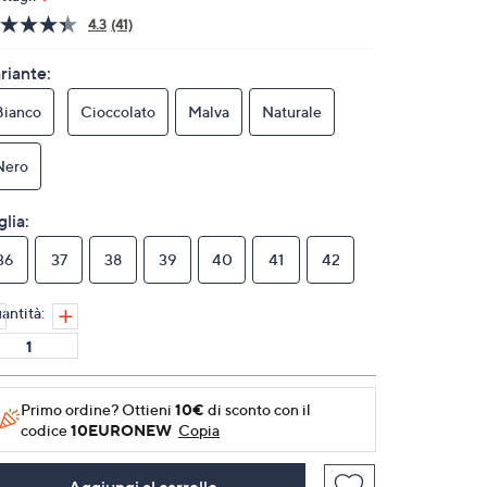
4.3
(41)
Leggi
41
recensioni.
riante:
Stesso
link
Bianco
Cioccolato
Malva
Naturale
alla
pagina.
Nero
glia:
36
37
38
39
40
41
42
antità:
Primo ordine? Ottieni
10€
di sconto con il
codice
10EURONEW
Copia