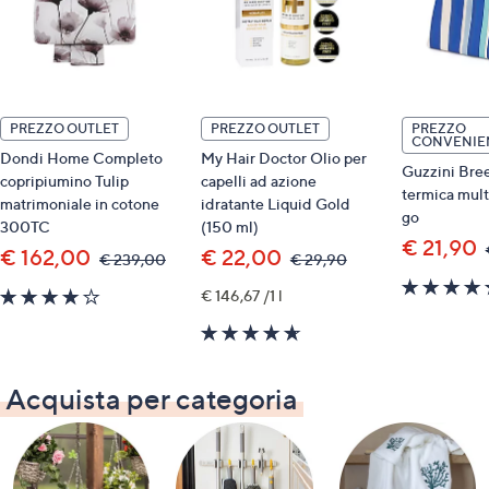
PREZZO OUTLET
PREZZO OUTLET
PREZZO
CONVENIE
Dondi Home Completo
My Hair Doctor Olio per
Guzzini Bre
copripiumino Tulip
capelli ad azione
termica mult
matrimoniale in cotone
idratante Liquid Gold
go
300TC
(150 ml)
€ 21,90
€ 162,00
€ 22,00
,
,
€ 239,00
€ 29,90
was,
was,
3.8
€
€ 146,67 /1 l
€
239,00
29,90
of
4.6
5
of
Stars
5
Acquista per categoria
Stars