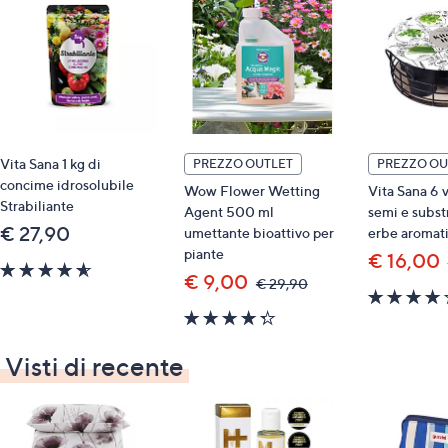
• consentito in agricoltura biologica
• conservazione: tenere lontano da fiamme libere, in
ambiente fresco ed aerato. Tenere lontano da cibi,
bevande e mangimi, e dalla portata di bambini e animali
domestici
Vita Sana 1 kg di
PREZZO OUTLET
PREZZO OU
concime idrosolubile
Wow Flower Wetting
Vita Sana 6 
Strabiliante
Agent 500 ml
semi e subst
€ 27,90
umettante bioattivo per
erbe aromat
piante
€ 16,00
4.5
€ 9,00
,
€ 29,90
of
was,
5
4.3
€
Stars
29,90
of
5
Visti di recente
Stars