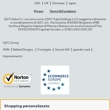
USA
UK
Germany
Japan
Privacy
Termini&C​ondizioni
QVC Italia S.r.l. con unico socio (QVC Italy Holdings LLC) soggetta a direzione
e coordinamento di QVC, Inc. Via Guzzina 18 20861 Brugherio (MB)​
Iscritta al Registro Imprese di Monza e Brianza con no di iscrizione/P.Iva
10050721009 Capitale Sociale i.v. EUR 6.200.000,00​
QVC Group
HSN
Ballard Designs
Frontgate
Garnet Hill
grandin road
Improvements
Shopping personalizzato