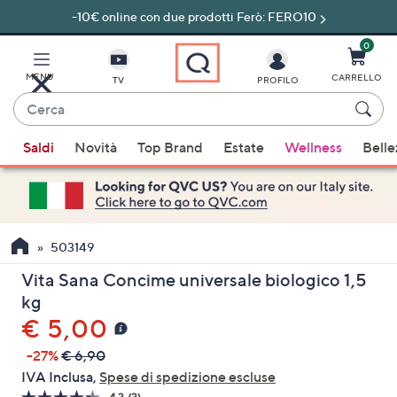
-10€ online con due prodotti Ferò: FERO10
Vai
al
contenuto
0
principale
MENU
CARRELLO
TV
PROFILO
Cerca
Quando
Saldi
Novità
Top Brand
Estate
Wellness
Belle
sono
disponibili
suggerimenti,
usa
i
503149
tasti
Vita Sana Concime universale biologico 1,5
freccia
kg
su
€ 5,00
e
giù
-27%
€ 6,90
oppure
IVA Inclusa,
Spese di spedizione escluse
scorri