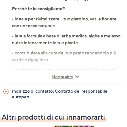
Perché te lo consigliamo?
• ideale per rivitalizzare il tuo giardino, vasi e fioriere
con un tocco naturale
• la sua formula a base di erba medica, alghe e melasso
nutre intensamente le tue piante
• contribuisce alla cura del tuo prato rendendolo più
verde e rigoglioso
• certificato per l'uso in agricoltura biologica, per chi
ama il verde in modo sostenibile
Mostra altro
Specifiche
Indirizzo di contatto/Contatto del responsabile
europeo
• composto da estratto solido di erba medica, alghe e
melasso, arricchito con carbonio biologico
• indicato per concimazioni preparatorie e nutrimenti
Altri prodotti di cui innamorarti
di giardini, vasi e fioriere