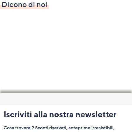
Dicono di noi
Fondo
pagina:
Iscriviti alla nostra newsletter
menu
e
Cosa troverai? Sconti riservati, anteprime irresistibili,