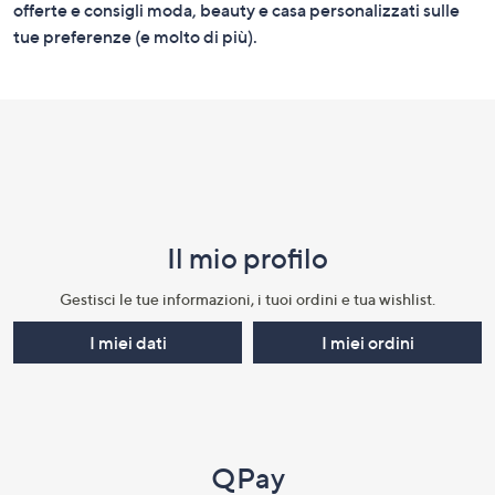
informazioni
offerte e consigli moda, beauty e casa personalizzati sulle
tue preferenze (e molto di più).
Il mio profilo​
Gestisci le tue informazioni, i tuoi ordini e tua wishlist.​
I miei dati
I miei ordini
QPay