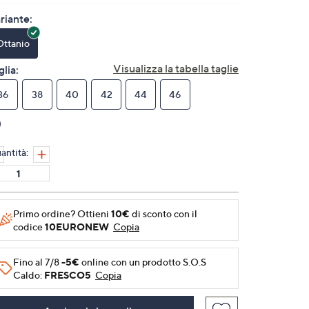
valutazione.
Stesso
riante:
link
alla
Ottanio
pagina.
Visualizza la tabella taglie
glia:
36
38
40
42
44
46
antità:
Primo ordine? Ottieni
10€
di sconto con il
codice
10EURONEW
Copia
Fino al 7/8
-5€
online con un prodotto S.O.S
Caldo:
FRESCO5
Copia