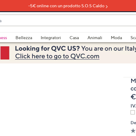
-5€ online con un prodotto S.O.S Caldo
do
ness
Bellezza
Integratori
Casa
Animali
Moda
Sc
bili
imenti,
M
co
e
€
IV
e
De
a