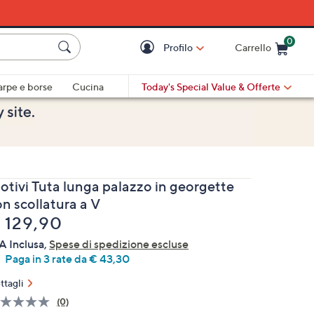
0
Profilo
Carrello
Cart is Empty
Cart
arpe e borse
Cucina
Today's Special Value
& Offerte
otivi Tuta lunga palazzo in georgette
n scollatura a V
liminato
 129,90
A Inclusa,
Spese di spedizione escluse
Paga in 3 rate da € 43,30
ttagli
(0)
Nessuna