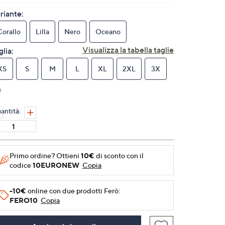
26
recensioni.
riante:
Stesso
link
Corallo
Lilla
Nero
Oceano
alla
pagina.
Visualizza la tabella taglie
glia:
XS
S
M
L
XL
2XL
3X
antità:
Primo ordine? Ottieni
10€
di sconto con il
codice
10EURONEW
Copia
-10€
online con due prodotti Ferò:
FERO10
Copia