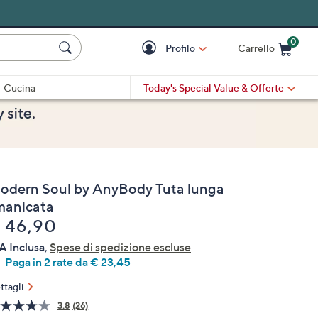
0
Profilo
Carrello
Cart is Empty
Cart
Cucina
Today's Special Value
& Offerte
odern Soul by AnyBody Tuta lunga
manicata
liminato
 46,90
A Inclusa,
Spese di spedizione escluse
Paga in 2 rate da € 23,45
ttagli
3.8
(26)
Leggi