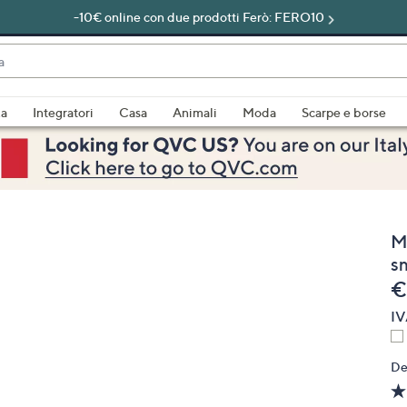
-10€ online con due prodotti Ferò: FERO10
do
za
Integratori
Casa
Animali
Moda
Scarpe e borse
bili
imenti,
M
s
e
€
IV
e
De
a