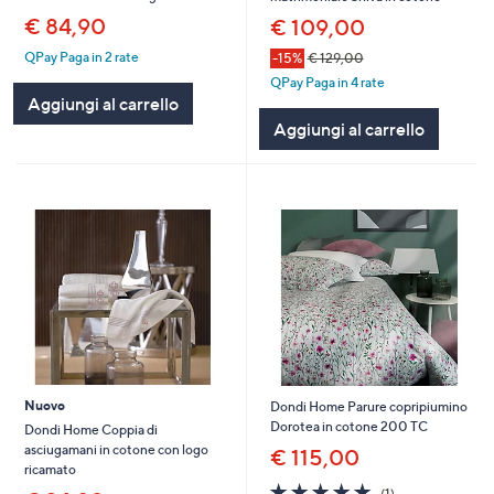
€ 84,90
€ 109,00
QPay Paga in 2 rate
-15%
€ 129,00
QPay Paga in 4 rate
Aggiungi al carrello
Aggiungi al carrello
Nuovo
Dondi Home Parure copripiumino
Dorotea in cotone 200 TC
Dondi Home Coppia di
asciugamani in cotone con logo
€ 115,00
ricamato
5.0
1
(1)