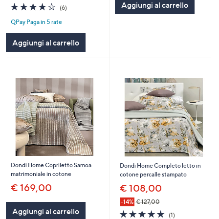
Aggiungi al carrello
3.8
6
(6)
of
Recensioni
QPay Paga in 5 rate
5
Stars
Aggiungi al carrello
Dondi Home Copriletto Samoa
Dondi Home Completo letto in
matrimoniale in cotone
cotone percalle stampato
€ 169,00
€ 108,00
-14%
€ 127,00
Aggiungi al carrello
5.0
1
(1)