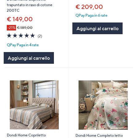
trapuntato in raso di cotone
€ 209,00
200TC
QPay Paga in 6 rate
€ 149,00
Aggiungi al carrello
-21%
€ 189,00
5.0
2
(2)
of
Recensioni
QPay Paga in 4 rate
5
Stars
Aggiungi al carrello
Dondi Home Copriletto
Dondi Home Completo letto