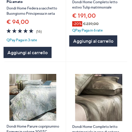
Più amato
Dondi Home Completo letto
estivo Tulip matrimoniale
Dondi Home Federa a sacchetto
Buongiorno Principessa in seta
€ 191,00
€ 94,00
-20%
€ 239,00
4.9
16
QPay Paga in 6 rate
(16)
of
Recensioni
QPay Paga in 3 rate
Aggiungi al carrello
5
Stars
Aggiungi al carrello
Dondi Home Parure copripiumino
Dondi Home Completo letto
Forever in cotone 200TC
matrimoniale in raso di cotone