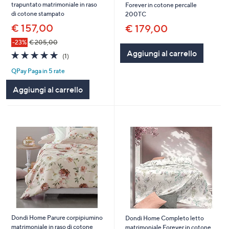
trapuntato matrimoniale in raso
Forever in cotone percalle
di cotone stampato
200TC
€ 157,00
€ 179,00
-23%
€ 205,00
Aggiungi al carrello
5.0
1
(1)
of
Recensioni
QPay Paga in 5 rate
5
Stars
Aggiungi al carrello
Dondi Home Parure corpipiumino
Dondi Home Completo letto
matrimoniale in raso di cotone
matrimoniale Forever in cotone