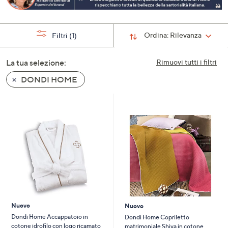
a
sinistra
o
Ordina:
Rilevanza
Filtri
(1)
a
destra
La tua selezione:
Rimuovi tutti i filtri
sui
DONDI HOME
dispositivi
touch
per
consultarli.
Nuovo
Nuovo
Dondi Home Accappatoio in
Dondi Home Copriletto
cotone idrofilo con logo ricamato
matrimoniale Shiva in cotone