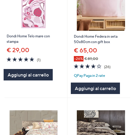
Dondi Home Telo mare con
Dondi Home Federa in seta
stampa
50x80cm con gift box
€ 29,00
€ 65,00
5.0
1
-26%
€ 89,00
(1)
of
Recensioni
3.8
26
(26)
5
of
Recensioni
Aggiungi al carrello
Stars
QPay Paga in 2 rate
5
Stars
Aggiungi al carrello