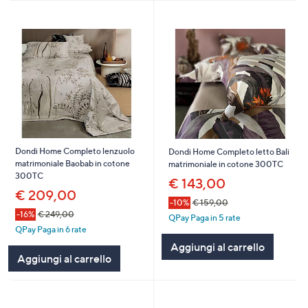
Dondi Home Completo lenzuolo
Dondi Home Completo letto Bali
matrimoniale Baobab in cotone
matrimoniale in cotone 300TC
300TC
€ 143,00
€ 209,00
-10%
€ 159,00
-16%
€ 249,00
QPay Paga in 5 rate
QPay Paga in 6 rate
Aggiungi al carrello
Aggiungi al carrello