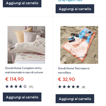
QPay Paga in 7 rate
5
Aggiungi al carrello
Stars
Aggiungi al carrello
Dondi Home Completo letto
Dondi Home Telo mare in
matrimoniale in raso di cotone
microfibra
€ 114,90
€ 32,90
3.8
11
5.0
4
(11)
(4)
of
Recensioni
of
Recensioni
5
5
Aggiungi al carrello
Aggiungi al carrello
Stars
Stars