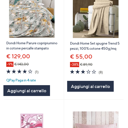
Dondi Home Parure copripiumino
Dondi Home Set spugne Trend 5
in cotone percalle stampato
pezzi, 100% cotone 450g/mq
€ 129,00
€ 55,00
-9%
€ 143,00
-38%
€ 89,90
4.0
1
3.0
8
(1)
(8)
of
Recensioni
of
Recensioni
QPay Paga in 4 rate
5
5
Aggiungi al carrello
Stars
Stars
Aggiungi al carrello