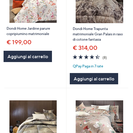
Dondi Home Jardine parure
Dondi Home Trapunta
copripiumino matrimoniale
matrimoniale Gran Palais in raso
di cotone fantasia
€ 199,00
€ 314,00
4.4
8
Aggiungi al carrello
(8)
of
Recensioni
QPay Paga in 7 rate
5
Stars
Aggiungi al carrello