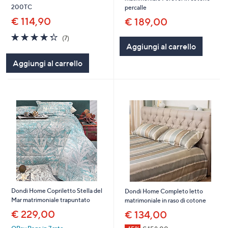
200TC
percalle
€ 114,90
€ 189,00
4.3
7
(7)
of
Recensioni
Aggiungi al carrello
5
Aggiungi al carrello
Stars
Dondi Home Copriletto Stella del
Dondi Home Completo letto
Mar matrimoniale trapuntato
matrimoniale in raso di cotone
€ 229,00
€ 134,00