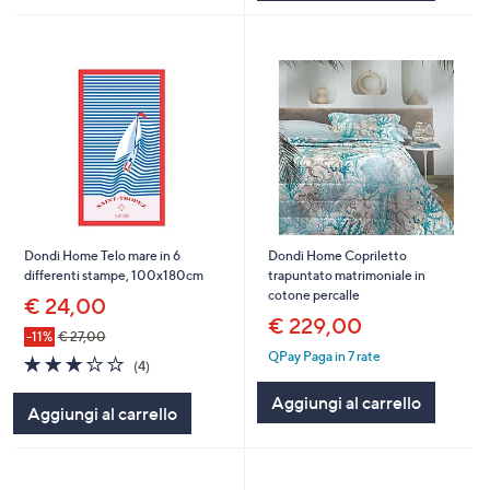
Dondi Home Telo mare in 6
Dondi Home Copriletto
differenti stampe, 100x180cm
trapuntato matrimoniale in
cotone percalle
€ 24,00
€ 229,00
-11%
€ 27,00
QPay Paga in 7 rate
2.8
4
(4)
of
Recensioni
5
Aggiungi al carrello
Aggiungi al carrello
Stars