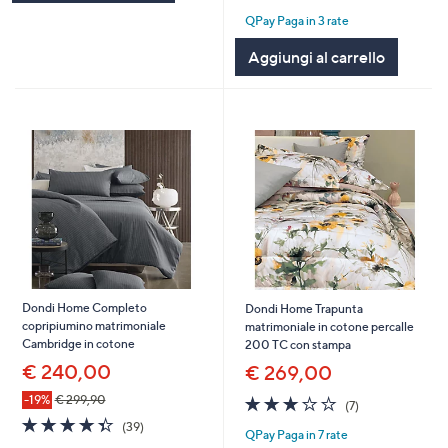
of
Recensioni
QPay Paga in 3 rate
5
Stars
Aggiungi al carrello
Dondi Home Completo
Dondi Home Trapunta
copripiumino matrimoniale
matrimoniale in cotone percalle
Cambridge in cotone
200 TC con stampa
€ 240,00
€ 269,00
3.0
7
-19%
€ 299,90
(7)
of
Recensioni
4.3
39
(39)
QPay Paga in 7 rate
5
of
Recensioni