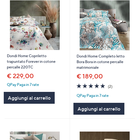
Dondi Home Copriletto
Dondi Home Completo letto
trapuntato Forever in cotone
Bora Bora in cotone percalle
percalle 220TC
matrimoniale
€ 229,00
€ 189,00
5.0
2
QPay Paga in 7 rate
(2)
of
Recensioni
QPay Paga in 7 rate
5
Aggiungi al carrello
Stars
Aggiungi al carrello