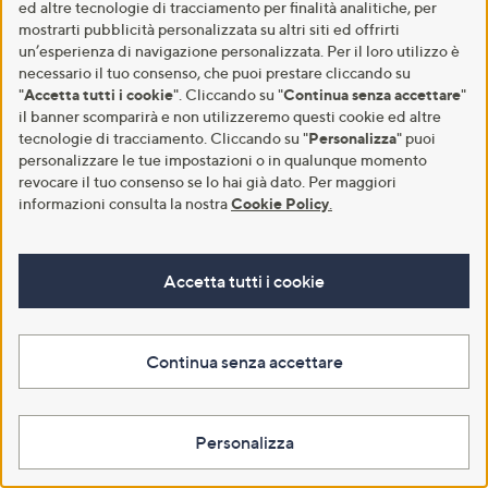
ed altre tecnologie di tracciamento per finalità analitiche, per
mostrarti pubblicità personalizzata su altri siti ed offrirti
un’esperienza di navigazione personalizzata. Per il loro utilizzo è
necessario il tuo consenso, che puoi prestare cliccando su
"
Accetta tutti i cookie
". Cliccando su "
Continua senza accettare
"
Il tuo shopping
Servizio Clienti
il banner scomparirà e non utilizzeremo questi cookie ed altre
tecnologie di tracciamento. Cliccando su "
Personalizza
" puoi
QVC - Dove seguirci
Supporto e FAQ
personalizzare le tue impostazioni o in qualunque momento
revocare il tuo consenso se lo hai già dato. Per maggiori
Parole di QVC
Contatti
informazioni consulta la nostra
Cookie Policy
.
Taglie
Richiami di prodotto
Shopping sostenibile​
Ritiro RAEE
Accetta tutti i cookie
Presentaci alle Amiche
Come smaltire il packaging​
SìAMO QVC
Decoder e frequenze​
Continua senza accettare
Beauty Trends
Arredo giardino e da esterno
Personalizza
Piscine e gonfiabili