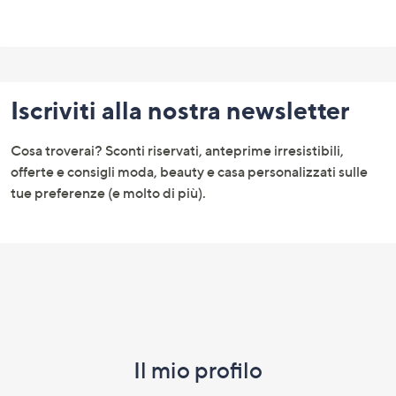
Fondo
pagina:
Iscriviti alla nostra newsletter
menu
e
Cosa troverai? Sconti riservati, anteprime irresistibili,
informazioni
offerte e consigli moda, beauty e casa personalizzati sulle
tue preferenze (e molto di più).
Il mio profilo​