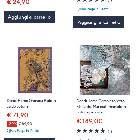
€ 24,90
of
Recensioni
QPay Paga in 3 rate
5
Stars
Aggiungi al carrello
Aggiungi al carrello
Dondi Home Granada Plaid in
Dondi Home Completo letto
caldo cotone
Stella del Mar matrimoniale in
cotone percalle
€ 71,90
€ 189,00
-20%
€ 89,90
5.0
1
QPay Paga in 2 rate
(1)
of
Recensioni