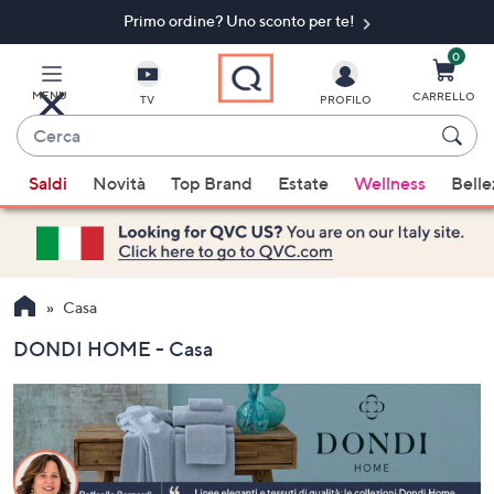
Primo ordine? Uno sconto per te!​
Vai
al
contenuto
0
principale
MENU
CARRELLO
TV
PROFILO
Cerca
Quando
Saldi
Novità
Top Brand
Estate
Wellness
Belle
sono
disponibili
suggerimenti,
usa
i
Casa
tasti
DONDI HOME - Casa
freccia
su
e
giù
oppure
scorri