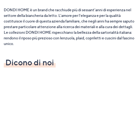
DONDI HOME è un brand che racchiude più di sessant’anni di esperienza nel
settore della biancheria da letto. L’amore per l’eleganza e per la qualità
costituisce il cuore di questa azienda familiare, che negli anni ha sempre saputo
prestare particolare attenzione alla ricerca dei materiali e alla cura dei dettagli.
Le collezioni DONDI HOME rispecchiano la bellezza della sartorialità italiana:
rendono il riposo più prezioso con lenzuola, plaid, copriletti e cuscini dal fascino
unico.
Dicono di noi