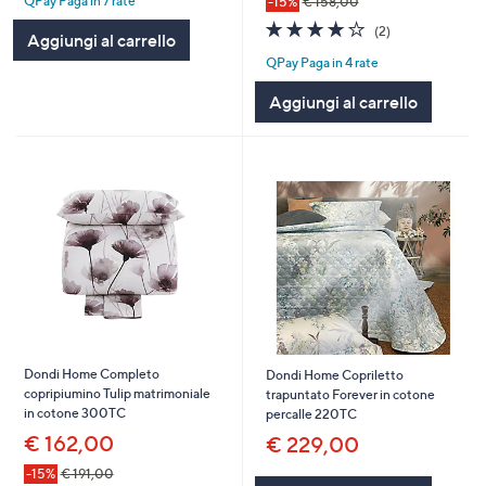
QPay Paga in 7 rate
-15%
€ 158,00
4.0
2
(2)
Aggiungi al carrello
of
Recensioni
QPay Paga in 4 rate
5
Stars
Aggiungi al carrello
Dondi Home Completo
Dondi Home Copriletto
copripiumino Tulip matrimoniale
trapuntato Forever in cotone
in cotone 300TC
percalle 220TC
€ 162,00
€ 229,00
-15%
€ 191,00