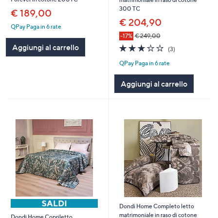
300 TC
€ 189,00
€ 204,90
QPay Paga in 6 rate
-17%
€ 249,00
3.0
3
Aggiungi al carrello
(3)
of
Recensioni
QPay Paga in 6 rate
5
Stars
Aggiungi al carrello
Dondi Home Completo letto
matrimoniale in raso di cotone
Dondi Home Copriletto