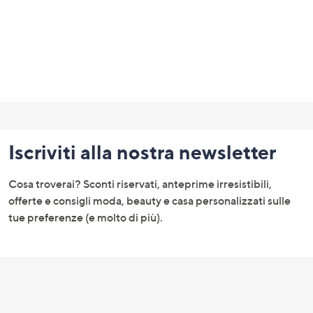
Fondo
pagina:
Iscriviti alla nostra newsletter
menu
e
Cosa troverai? Sconti riservati, anteprime irresistibili,
informazioni
offerte e consigli moda, beauty e casa personalizzati sulle
tue preferenze (e molto di più).