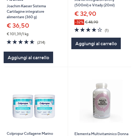
(500ml) e Vitady (20ml)
Joachim Kaeser Sistema
Cartilagine integratore
€ 32,90
alimentare (360 g)
-32%
€ 48,90
€ 36,50
4.0
1
(1)
of
Recensioni
€ 101,39/1 kg
5
4.6
214
(214)
Aggiungi al carrello
Stars
of
Recensioni
5
Aggiungi al carrello
Stars
Colpropur Collagene Marino
Elementa Multivitaminico Donna