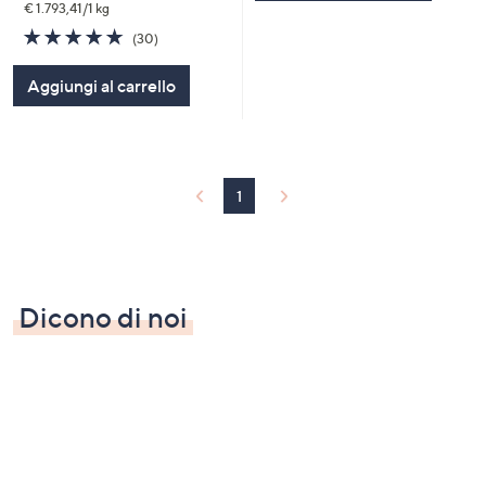
€ 1.793,41/1 kg
4.7
30
(30)
of
Recensioni
5
Aggiungi al carrello
Stars
1
Dicono di noi