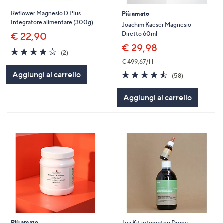
Reflower Magnesio D Plus
Più amato
Integratore alimentare (300g)
Joachim Kaeser Magnesio
Diretto 60ml
€ 22,90
€ 29,98
4.0
2
(2)
of
Recensioni
€ 499,67/1 l
5
4.5
58
Aggiungi al carrello
(58)
Stars
of
Recensioni
5
Aggiungi al carrello
Stars
Più amato
Jea Kit integratori Dreny