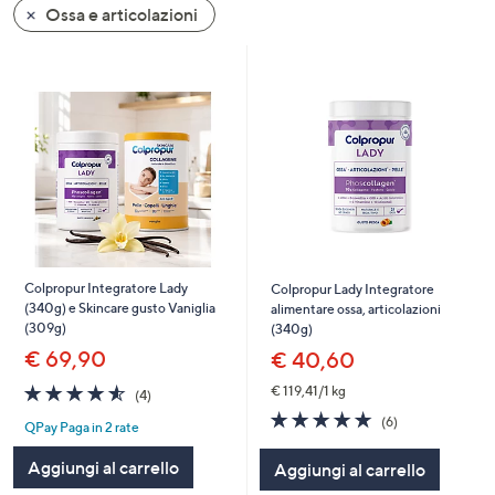
Ossa e articolazioni
a
sinistra
o
a
destra
sui
dispositivi
touch
per
consultarli.
Colpropur Integratore Lady
Colpropur Lady Integratore
(340g) e Skincare gusto Vaniglia
alimentare ossa, articolazioni
(309g)
(340g)
€ 69,90
€ 40,60
4.5
4
€ 119,41/1 kg
(4)
of
Recensioni
4.7
6
(6)
QPay Paga in 2 rate
5
of
Recensioni
Stars
5
Aggiungi al carrello
Aggiungi al carrello
Stars