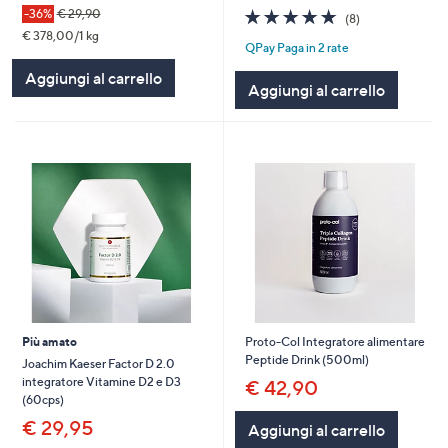
4.8
8
-36%
€ 29,90
(8)
of
Recensioni
€ 378,00/1 kg
QPay Paga in 2 rate
5
Stars
Aggiungi al carrello
Aggiungi al carrello
Più amato
Proto-Col Integratore alimentare
Peptide Drink (500ml)
Joachim Kaeser Factor D 2.0
integratore Vitamine D2 e D3
€ 42,90
(60cps)
€ 29,95
Aggiungi al carrello