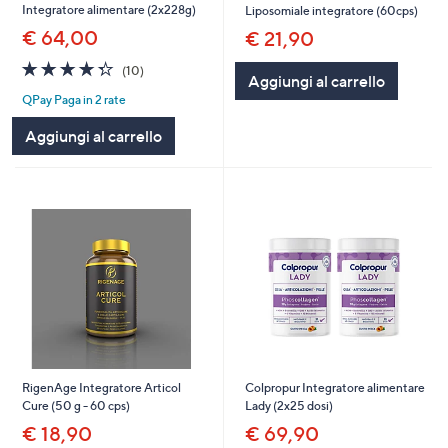
Integratore alimentare (2x228g)
Liposomiale integratore (60cps)
€ 64,00
€ 21,90
4.3
10
(10)
Aggiungi al carrello
of
Recensioni
QPay Paga in 2 rate
5
Stars
Aggiungi al carrello
RigenAge Integratore Articol
Colpropur Integratore alimentare
Cure (50 g - 60 cps)
Lady (2x25 dosi)
€ 18,90
€ 69,90