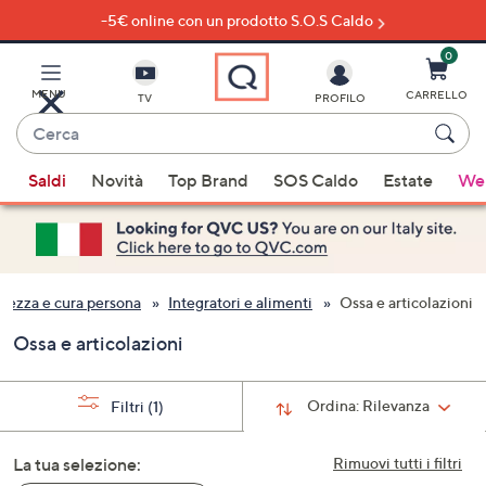
-5€ online con un prodotto S.O.S Caldo
Vai
al
contenuto
0
principale
MENU
CARRELLO
TV
PROFILO
Cerca
Quando
Saldi
Novità
Top Brand
SOS Caldo
Estate
Wel
sono
disponibili
suggerimenti,
usa
i
llezza e cura persona
Integratori e alimenti
Ossa e articolazioni
tasti
Ossa e articolazioni
freccia
su
e
Ordina:
Rilevanza
Filtri
(1)
giù
oppure
La tua selezione:
Rimuovi tutti i filtri
scorri