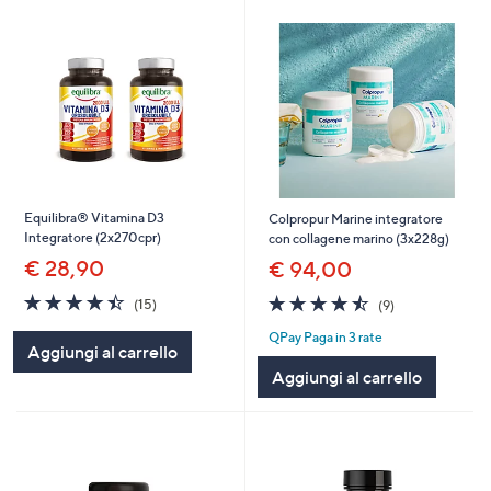
Equilibra® Vitamina D3
Colpropur Marine integratore
Integratore (2x270cpr)
con collagene marino (3x228g)
€ 28,90
€ 94,00
4.4
15
4.4
9
(15)
(9)
of
Recensioni
of
Recensioni
QPay Paga in 3 rate
5
5
Aggiungi al carrello
Stars
Stars
Aggiungi al carrello