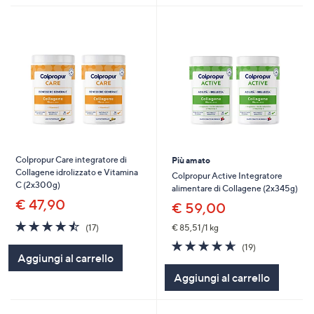
Colpropur Care integratore di
Più amato
Collagene idrolizzato e Vitamina
Colpropur Active Integratore
C (2x300g)
alimentare di Collagene (2x345g)
€ 47,90
€ 59,00
4.5
17
€ 85,51/1 kg
(17)
of
Recensioni
4.6
19
(19)
5
of
Recensioni
Aggiungi al carrello
Stars
5
Aggiungi al carrello
Stars