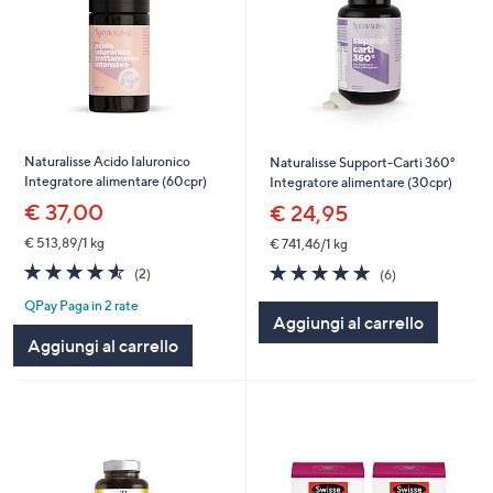
Naturalisse Acido Ialuronico
Naturalisse Support-Carti 360°
Integratore alimentare (60cpr)
Integratore alimentare (30cpr)
€ 37,00
€ 24,95
€ 513,89/1 kg
€ 741,46/1 kg
4.5
2
4.7
6
(2)
(6)
of
Recensioni
of
Recensioni
QPay Paga in 2 rate
5
5
Aggiungi al carrello
Stars
Stars
Aggiungi al carrello