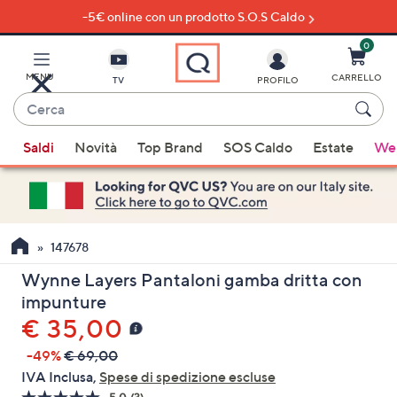
-5€ online con un prodotto S.O.S Caldo
Vai
al
contenuto
0
principale
MENU
CARRELLO
TV
PROFILO
Cerca
Quando
Saldi
Novità
Top Brand
SOS Caldo
Estate
Wel
sono
disponibili
suggerimenti,
usa
i
147678
tasti
Wynne Layers Pantaloni gamba dritta con
freccia
impunture
su
€ 35,00
e
giù
-49%
€ 69,00
oppure
IVA Inclusa,
Spese di spedizione escluse
scorri