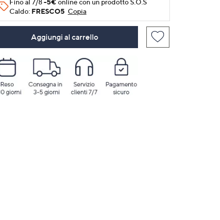
Fino al 7/8
-5€
online con un prodotto S.O.S
Caldo:
FRESCO5
Copia
Aggiungi al carrello