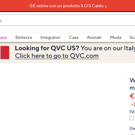
-5€ online con un prodotto S.O.S Caldo
do
ness
Bellezza
Integratori
Casa
Animali
Moda
Sc
bili
imenti,
W
m
€
-
e
IV
De
a