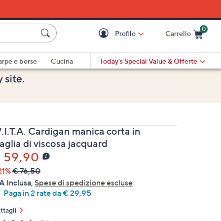
0
Profilo
Carrello
Cart is Empty
Cart
arpe e borse
Cucina
Today's Special Value
& Offerte
.I.T.A. Cardigan manica corta in
aglia di viscosa jacquard
 59,90
21%
€ 76,50
A Inclusa,
Spese di spedizione escluse
Paga in 2 rate da € 29,95
ttagli