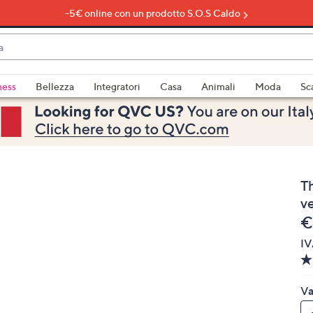
-5€ online con un prodotto S.O.S Caldo
do
ness
Bellezza
Integratori
Casa
Animali
Moda
Sc
bili
imenti,
T
v
e
€
IV
e
Va
a