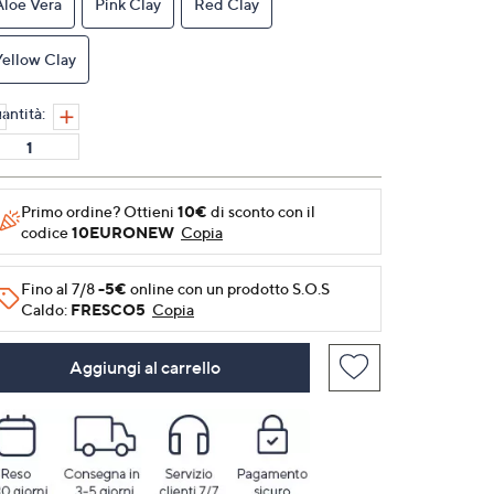
Aloe Vera
Pink Clay
Red Clay
alla
pagina.
Yellow Clay
antità:
Primo ordine? Ottieni
10€
di sconto con il
codice
10EURONEW
Copia
Fino al 7/8
-5€
online con un prodotto S.O.S
Caldo:
FRESCO5
Copia
Aggiungi al carrello