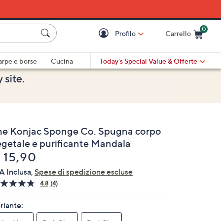
0
Profilo
Carrello
Cart is Empty
Cart
arpe e borse
Cucina
Today's Special Value
& Offerte
he Konjac Sponge Co. Spugna corpo
egetale e purificante Mandala
liminato
 15,90
A Inclusa,
Spese di spedizione escluse
4.8
(4)
Leggi
4
recensioni.
riante:
Stesso
link