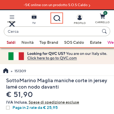
-5€ online con un prodotto S.O.S Caldo
Vai
al
contenuto
0
principale
MENU
CARRELLO
TV
PROFILO
Cerca
Quando
Saldi
Novità
Top Brand
SOS Caldo
Estate
Wel
sono
disponibili
suggerimenti,
usa
i
151309
tasti
SottoMarino Maglia maniche corte in jersey
freccia
lamé con nodo davanti
su
eliminato
€ 51,90
e
giù
IVA Inclusa,
Spese di spedizione escluse
oppure
Paga in 2 rate da € 25,95
scorri