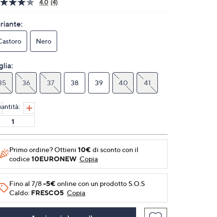
4.0
(4)
Leggi
4
recensioni.
riante:
Stesso
link
Castoro
Nero
alla
pagina.
glia:
35
36
37
38
39
40
41
antità:
Primo ordine? Ottieni
10€
di sconto con il
codice
10EURONEW
Copia
Fino al 7/8
-5€
online con un prodotto S.O.S
Caldo:
FRESCO5
Copia