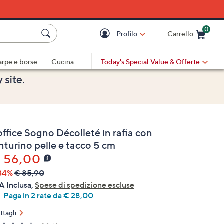
0
Profilo
Carrello
Cart is Empty
Cart
arpe e borse
Cucina
Today's Special Value
& Offerte
ffice Sogno Décolleté in rafia con
nturino pelle e tacco 5 cm
 56,00
34%
€ 85,90
A Inclusa,
Spese di spedizione escluse
Paga in 2 rate da € 28,00
ttagli