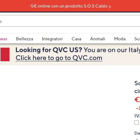
-5€ online con un prodotto S.O.S Caldo
do
ness
Bellezza
Integratori
Casa
Animali
Moda
Sc
bili
imenti,
So
ci
€
-
e
IV
De
a