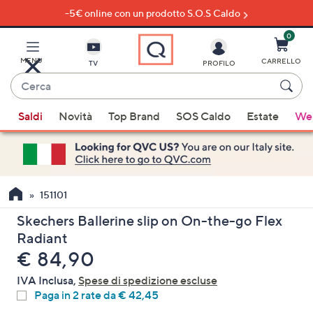
-5€ online con un prodotto S.O.S Caldo
Vai
al
contenuto
0
principale
MENU
CARRELLO
TV
PROFILO
Cerca
Quando
Saldi
Novità
Top Brand
SOS Caldo
Estate
Wel
sono
disponibili
suggerimenti,
usa
i
151101
tasti
Skechers Ballerine slip on On-the-go Flex
freccia
Radiant
su
eliminato
€ 84,90
e
giù
IVA Inclusa,
Spese di spedizione escluse
oppure
Paga in 2 rate da € 42,45
scorri