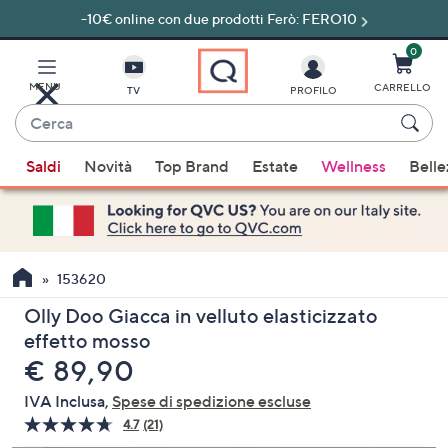
-10€ online con due prodotti Ferò: FERO10
Vai
al
contenuto
0
principale
MENU
CARRELLO
TV
PROFILO
Cerca
Quando
Saldi
Novità
Top Brand
Estate
Wellness
Belle
sono
disponibili
suggerimenti,
usa
i
153620
tasti
Olly Doo Giacca in velluto elasticizzato
freccia
effetto mosso
su
eliminato
€ 89,90
e
giù
IVA Inclusa,
Spese di spedizione escluse
oppure
4.7
(21)
Leggi
scorri