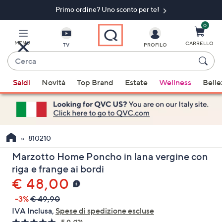
Primo ordine? Uno sconto per te!​
Vai
al
contenuto
0
principale
MENU
CARRELLO
TV
PROFILO
Cerca
Quando
Saldi
Novità
Top Brand
Estate
Wellness
Belle
sono
disponibili
suggerimenti,
usa
i
810210
tasti
Marzotto Home Poncho in lana vergine con
freccia
riga e frange ai bordi
su
€ 48,00
e
giù
-3%
€ 49,90
oppure
IVA Inclusa,
Spese di spedizione escluse
scorri