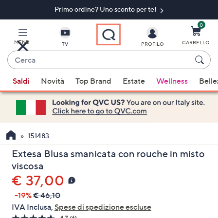
Primo ordine? Uno sconto per te!​
Vai
al
contenuto
0
principale
MENU
CARRELLO
TV
PROFILO
Cerca
Quando
Saldi
Novità
Top Brand
Estate
Wellness
Belle
sono
disponibili
suggerimenti,
usa
i
151483
tasti
Extesa Blusa smanicata con rouche in misto
freccia
viscosa
su
€ 37,00
e
giù
-19%
€ 46,10
oppure
IVA Inclusa,
Spese di spedizione escluse
scorri