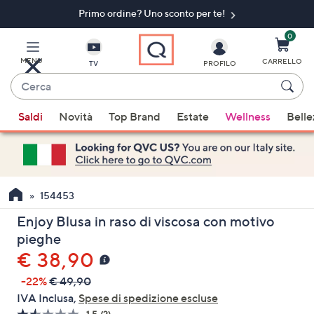
Primo ordine? Uno sconto per te!​
Vai
al
contenuto
0
principale
MENU
CARRELLO
TV
PROFILO
Cerca
Quando
Saldi
Novità
Top Brand
Estate
Wellness
Belle
sono
disponibili
suggerimenti,
usa
i
154453
tasti
Enjoy Blusa in raso di viscosa con motivo
freccia
pieghe
su
€ 38,90
e
giù
-22%
€ 49,90
oppure
IVA Inclusa,
Spese di spedizione escluse
scorri