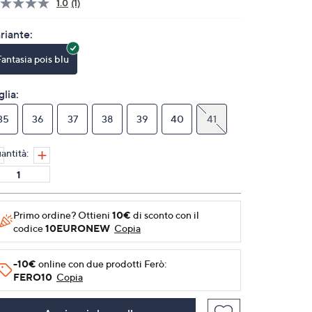
1.0
(1)
Leggi
1
recensione.
riante:
Stesso
link
Fantasia pois blu
alla
pagina.
glia:
35
36
37
38
39
40
41
antità:
Primo ordine? Ottieni
10€
di sconto con il
codice
10EURONEW
Copia
-10€
online con due prodotti Ferò:
FERO10
Copia