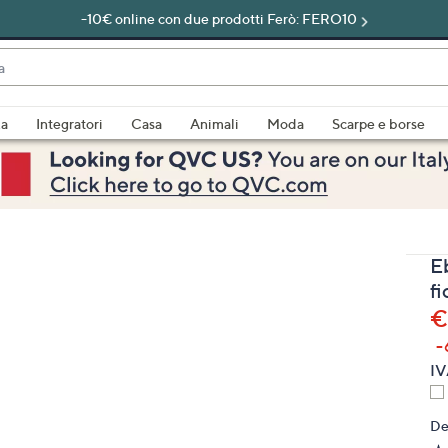
-10€ online con due prodotti Ferò: FERO10
do
za
Integratori
Casa
Animali
Moda
Scarpe e borse
bili
imenti,
E
f
€
-
e
IV
De
a