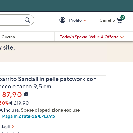
0
Profilo
Carrello
Cart is Empty
Cart
Cucina
Today's Special Value
& Offerte
barrito Sandali in pelle patcwork con
iocco e tacco 9,5 cm
 87,90
60%
€ 219,90
A Inclusa,
Spese di spedizione escluse
Paga in 2 rate da € 43,95
ttagli