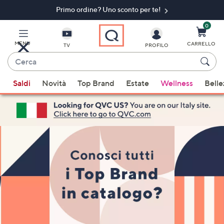
Primo ordine? Uno sconto per te!​
Vai
al
contenuto
0
principale
MENU
CARRELLO
TV
PROFILO
Cerca
Quando
Saldi
Novità
Top Brand
Estate
Wellness
Belle
sono
disponibili
suggerimenti,
usa
i
tasti
freccia
su
e
giù
oppure
scorri