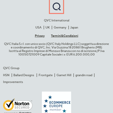
QVC International
USA
UK
Germany
Japan
Privacy
Termini&C​ondizioni
QVC Italia S.r.l. con unico socio (QVC Italy Holdings LLC) soggetta a direzione
e coordinamento di QVC, Inc. Via Guzzina 18 20861 Brugherio (MB)​
Iscritta al Registro Imprese di Monza e Brianza con no di iscrizione/P.Iva
10050721009 Capitale Sociale i.v. EUR 6.200.000,00​
QVC Group
HSN
Ballard Designs
Frontgate
Garnet Hill
grandin road
Improvements