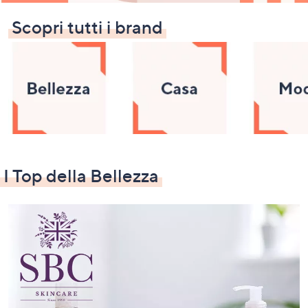
a
Scopri tutti i brand
sinistra
o
a
destra
sui
dispositivi
touch
per
consultarli.
I Top della Bellezza