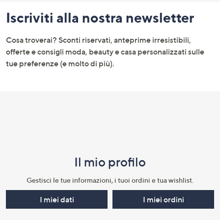
pagina:
Iscriviti alla nostra newsletter
menu
e
Cosa troverai? Sconti riservati, anteprime irresistibili,
informazioni
offerte e consigli moda, beauty e casa personalizzati sulle
tue preferenze (e molto di più).
Il mio profilo​
Gestisci le tue informazioni, i tuoi ordini e tua wishlist.​
I miei dati
I miei ordini