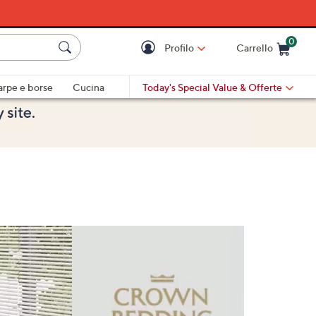
0
Profilo
Carrello
Cart is Empty
Cart
arpe e borse
Cucina
Today's Special Value
& Offerte