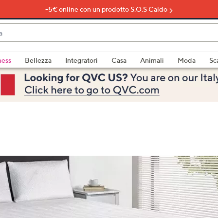
-5€ online con un prodotto S.O.S Caldo
do
ness
Bellezza
Integratori
Casa
Animali
Moda
Sc
bili
imenti,
e
a