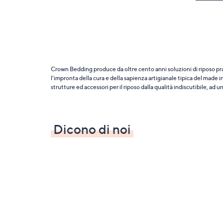
Crown Bedding produce da oltre cento anni soluzioni di riposo prat
l’impronta della cura e della sapienza artigianale tipica del made i
strutture ed accessori per il riposo dalla qualità indiscutibile, ad
Dicono di noi