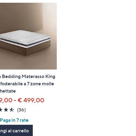
 Bedding Materasso King
foderabile a 7 zone molle
hettate
9,00 - € 499,00
4.4
36
(36)
of
Recensioni
aga in 7 rate
5
gi al carrello
Stars