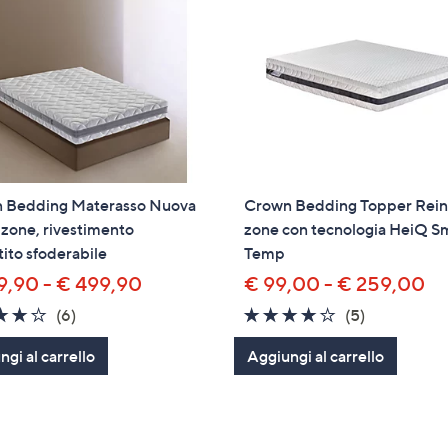
 Bedding Materasso Nuova
Crown Bedding Topper Reina
 zone, rivestimento
zone con tecnologia HeiQ S
ito sfoderabile
Temp
9,90 - € 499,90
€ 99,00 - € 259,00
3.7
6
3.8
5
(6)
(5)
of
Recensioni
of
Recensioni
gi al carrello
Aggiungi al carrello
5
5
Stars
Stars