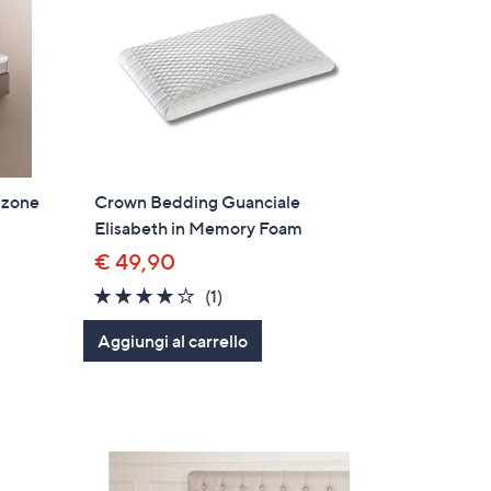
 zone
Crown Bedding Guanciale
Elisabeth in Memory Foam
€ 49,90
4.0
1
(1)
i
of
Recensioni
Aggiungi al carrello
5
Stars