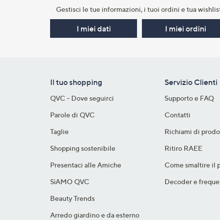
Gestisci le tue informazioni, i tuoi ordini e tua wishlist
I miei dati
I miei ordini
Il tuo shopping
Servizio Clienti
QVC - Dove seguirci
Supporto e FAQ
Parole di QVC
Contatti
Taglie
Richiami di prodo
Shopping sostenibile​
Ritiro RAEE
Presentaci alle Amiche
Come smaltire il 
SìAMO QVC
Decoder e freque
Beauty Trends
Arredo giardino e da esterno