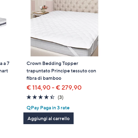
 a 7
Crown Bedding Topper
mart
trapuntato Principe tessuto con
fibra di bamboo
€ 114,90 - € 279,90
4.3
3
(3)
of
Recensioni
QPay Paga in 3 rate
5
Aggiungi al carrello
Stars