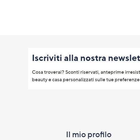
Fondo
pagina:
Iscriviti alla nostra newsle
menu
e
Cosa troverai? Sconti riservati, anteprime irresist
informazioni
beauty e casa personalizzati sulle tue preferenze 
Il mio profilo​