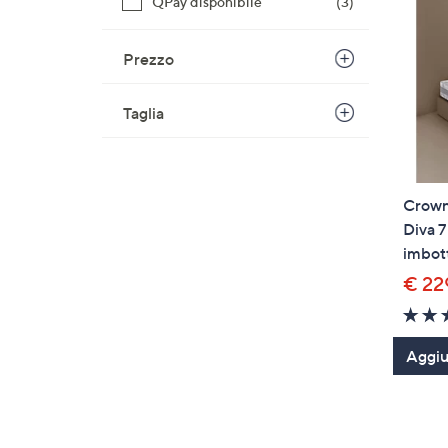
QPay disponibile
(3)
Prezzo
Taglia
Crown
Diva 7
imbott
€ 22
Aggiun