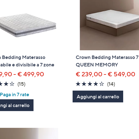
 Bedding Materasso
Crown Bedding Materasso 7
abile e divisibile a 7 zone
QUEEN MEMORY
9,90 - € 499,90
€ 239,00 - € 549,00
3.9
15
4.1
14
(15)
(14)
of
Recensioni
of
Recension
aga in 7 rate
Aggiungi al carrello
5
5
gi al carrello
Stars
Stars