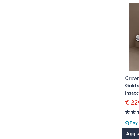
Crown
Gold s
insacc
€ 22
QPay P
Aggiun