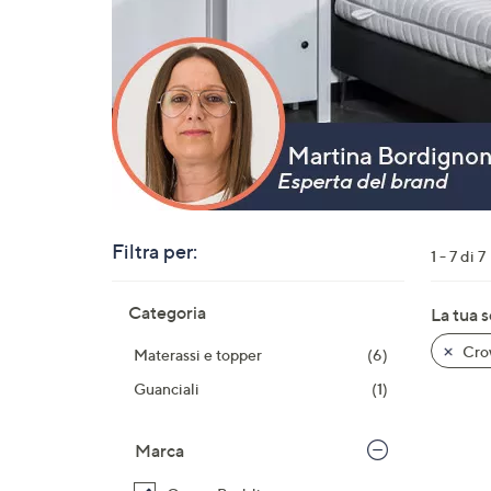
o
a
destra
sui
disposi
touch
per
consult
Filtra per:
1 - 7 di 7
Salta
Categoria
La tua 
alla
lista
Cro
Materassi e topper
(6)
dei
prodotti
Guanciali
(1)
Marca