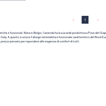
1
iche e funzionali. Nata in Belgio, l’azienda ha la sua sede produttiva a Pove del Grap
n Italy. A questo si unisce il design minimalista e funzionale caratteristico del Nord Eu
 un prezzo pensato per rispondere alle esigenze di comfort di tutti.