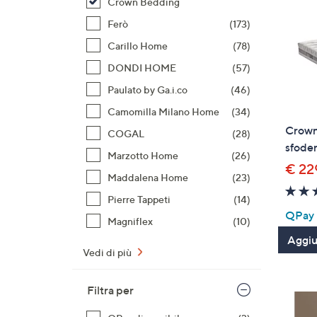
Crown Bedding
Ferò
(173)
Carillo Home
(78)
DONDI HOME
(57)
Paulato by Ga.i.co
(46)
Camomilla Milano Home
(34)
Crown
COGAL
(28)
sfoder
Marzotto Home
(26)
€ 22
Maddalena Home
(23)
Pierre Tappeti
(14)
QPay P
Magniflex
(10)
Aggiun
Vedi di più
Filtra per