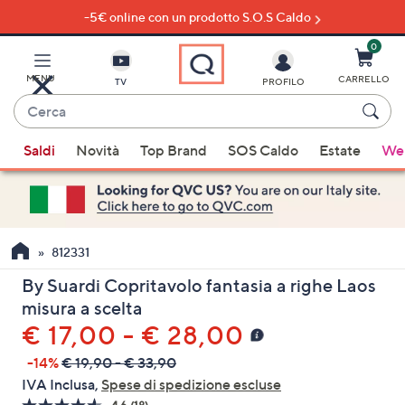
-5€ online con un prodotto S.O.S Caldo
Vai
al
contenuto
0
principale
MENU
CARRELLO
TV
PROFILO
Cerca
Quando
Saldi
Novità
Top Brand
SOS Caldo
Estate
Wel
sono
disponibili
suggerimenti,
usa
i
812331
tasti
By Suardi Copritavolo fantasia a righe Laos
freccia
misura a scelta
su
€ 17,00 - € 28,00
e
giù
-14%
€ 19,90 - € 33,90
oppure
IVA Inclusa,
Spese di spedizione escluse
scorri