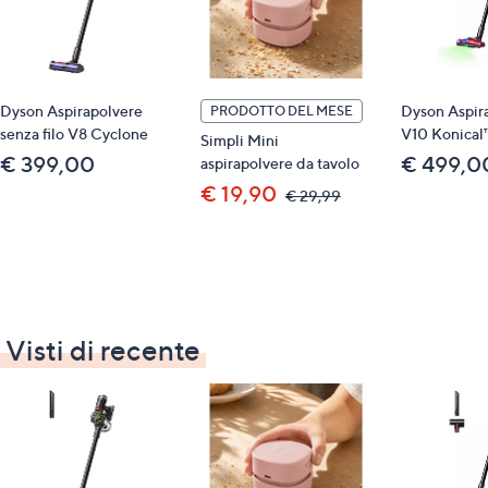
Contenuto
• unità principale Bissell® CrossWave® HydroSteam™
Pet Select
Dyson Aspirapolvere
Dyson Aspir
PRODOTTO DEL MESE
• 2 rulli spazzola multi-superficie antimicrobici
senza filo V8 Cyclone
V10 Konical
Simpli Mini
FreshStart™
€ 399,00
€ 499,0
aspirapolvere da tavolo
€ 19,90
,
• 2 filtri antimicrobici FreshStart™
€ 29,99
was,
€
• 1 soluzione naturale per la pulizia degli animali
29,99
domestici
• 1 vassoio di stoccaggio e porta accessori
Allegati
Visti di recente
•
manuale d'uso
Specifiche
• aspira, lava e asciuga in un solo passaggio