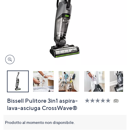
a
sinistra
o
a
destra
sui
dispositivi
touch
per
consultarli.
Bissell Pulitore 3in1 aspira-
(0)
Nessun
lava-asciuga CrossWave®
valutaz
Stesso
link
alla
Prodotto al momento non disponibile.
pagina.