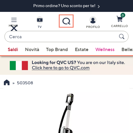
Primo ordine? Uno sconto per te!​
Vai
al
contenuto
0
principale
MENU
CARRELLO
TV
PROFILO
Cerca
Quando
Saldi
Novità
Top Brand
Estate
Wellness
Belle
sono
disponibili
suggerimenti,
usa
i
503508
tasti
freccia
su
e
giù
oppure
scorri