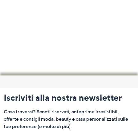
Fondo
pagina:
Iscriviti alla nostra newsletter
menu
e
Cosa troverai? Sconti riservati, anteprime irresistibili,
informazioni
offerte e consigli moda, beauty e casa personalizzati sulle
tue preferenze (e molto di più).