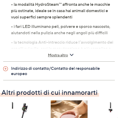
• la modalità HydroSteam™ affronta anche le macchie
più ostinate, ideale se in casa hai animali domestici e
vuoi superfici sempre splendenti
• i fari LED illuminano peli, polvere e sporco nascosto,
aiutandoti nella pulizia anche negli angoli più difficili
• la tecnologia Anti-intreccio riduce l’avvolgimento dei
capelli sul rullo, così la manutenzione è più semplice e
veloce per te
Mostra altro
• il sistema a due serbatoi separa l’acqua pulita da
Indirizzo di contatto/Contatto del responsabile
quella sporca, garantendo igiene e risultati impeccabili
europeo
• il detergente naturale multi-superficie lascia la casa
con una piacevole sensazione di freschezza dopo ogni
Altri prodotti di cui innamorarti
utilizzo
• il filtro e il rullo antimicrobici FreshStart™ aiutano a
prevenire odori e mantengono il dispositivo sempre
fresco