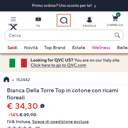
Primo ordine? Uno sconto per te!​
Vai
al
contenuto
0
principale
MENU
CARRELLO
TV
PROFILO
Cerca
Quando
Saldi
Novità
Top Brand
Estate
Wellness
Belle
sono
disponibili
suggerimenti,
usa
i
152442
tasti
Bianca Della Torre Top in cotone con ricami
freccia
floreali
su
€ 34,30
e
giù
-14%
€ 39,90
oppure
IVA Inclusa,
Spese di spedizione escluse
scorri