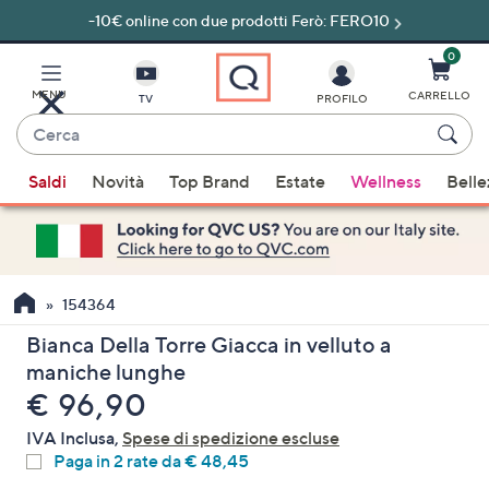
-10€ online con due prodotti Ferò: FERO10
Vai
al
contenuto
0
principale
MENU
CARRELLO
TV
PROFILO
Cerca
Quando
Saldi
Novità
Top Brand
Estate
Wellness
Belle
sono
disponibili
suggerimenti,
usa
i
154364
tasti
Bianca Della Torre Giacca in velluto a
freccia
maniche lunghe
su
eliminato
€ 96,90
e
giù
IVA Inclusa,
Spese di spedizione escluse
oppure
Paga in 2 rate da € 48,45
scorri