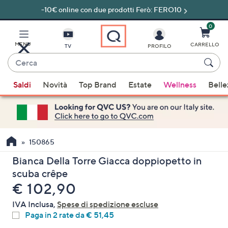
-10€ online con due prodotti Ferò: FERO10
Vai
al
contenuto
0
principale
MENU
CARRELLO
TV
PROFILO
Cerca
Quando
Saldi
Novità
Top Brand
Estate
Wellness
Belle
sono
disponibili
suggerimenti,
usa
i
150865
tasti
Bianca Della Torre Giacca doppiopetto in
freccia
scuba crêpe
su
eliminato
€ 102,90
e
giù
IVA Inclusa,
Spese di spedizione escluse
oppure
Paga in 2 rate da € 51,45
scorri