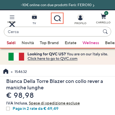
-10€ online con due prodotti Ferò: FERO10
Vai
al
contenuto
0
principale
MENU
CARRELLO
TV
PROFILO
Cerca
Quando
Saldi
Novità
Top Brand
Estate
Wellness
Belle
sono
disponibili
suggerimenti,
usa
i
154632
tasti
Bianca Della Torre Blazer con collo rever a
freccia
maniche lunghe
su
eliminato
€ 98,98
e
giù
IVA Inclusa,
Spese di spedizione escluse
oppure
Paga in 2 rate da € 49,49
scorri