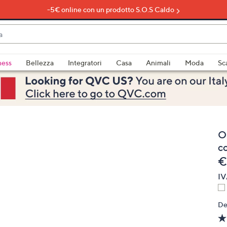
-5€ online con un prodotto S.O.S Caldo
do
ness
Bellezza
Integratori
Casa
Animali
Moda
Sc
bili
imenti,
O
c
e
€
IV
e
De
a