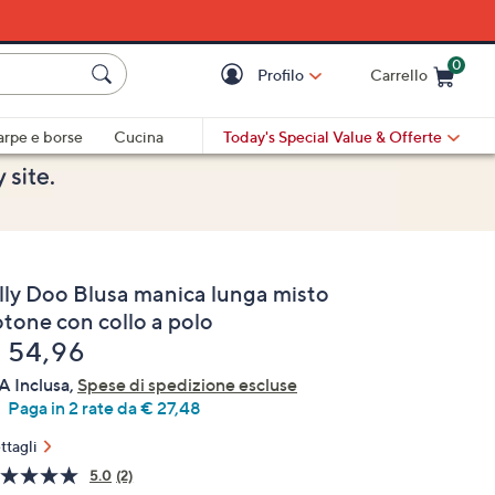
0
Profilo
Carrello
Cart is Empty
Cart
arpe e borse
Cucina
Today's Special Value
& Offerte
lly Doo Blusa manica lunga misto
otone con collo a polo
liminato
 54,96
A Inclusa,
Spese di spedizione escluse
Paga in 2 rate da € 27,48
ttagli
5.0
(2)
Leggi