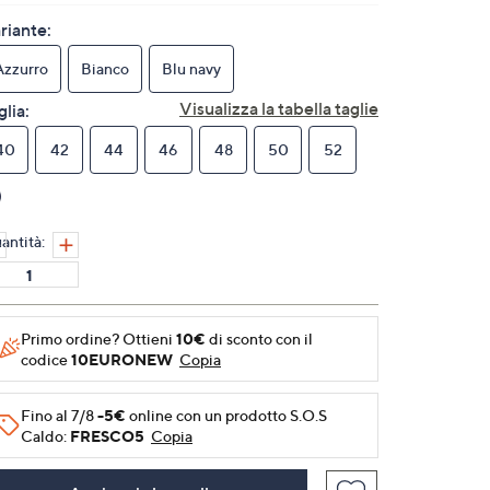
2
recensioni.
riante:
Stesso
link
Azzurro
Bianco
Blu navy
alla
pagina.
Visualizza la tabella taglie
glia:
40
42
44
46
48
50
52
antità:
Primo ordine? Ottieni
10€
di sconto con il
codice
10EURONEW
Copia
Fino al 7/8
-5€
online con un prodotto S.O.S
Caldo:
FRESCO5
Copia