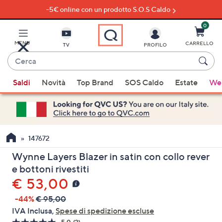
-5€ online con un prodotto S.O.S Caldo
Vai
al
contenuto
0
principale
MENU
CARRELLO
TV
PROFILO
Cerca
Quando
Saldi
Novità
Top Brand
SOS Caldo
Estate
Wel
sono
disponibili
suggerimenti,
usa
i
147672
tasti
Wynne Layers Blazer in satin con collo rever
freccia
e bottoni rivestiti
su
€ 53,00
e
giù
-44%
€ 95,00
oppure
IVA Inclusa,
Spese di spedizione escluse
scorri