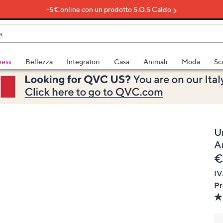
-5€ online con un prodotto S.O.S Caldo
do
ness
Bellezza
Integratori
Casa
Animali
Moda
Sc
bili
imenti,
U
A
e
€
IV
e
Pr
a