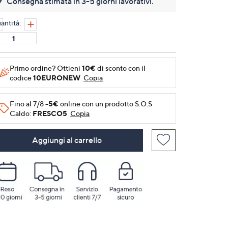
Consegna stimata in 3-5 giorni lavorativi.
Stesso
link
alla
antità:
pagina.
Primo ordine? Ottieni
10€
di sconto con il
codice
10EURONEW
Copia
Fino al 7/8
-5€
online con un prodotto S.O.S
Caldo:
FRESCO5
Copia
Aggiungi al carrello