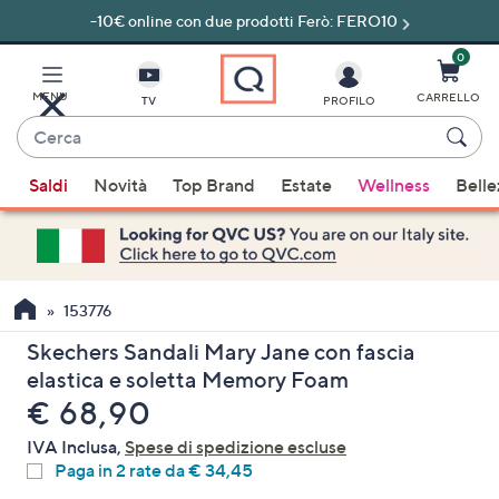
-10€ online con due prodotti Ferò: FERO10
Vai
al
contenuto
0
principale
MENU
CARRELLO
TV
PROFILO
Cerca
Quando
Saldi
Novità
Top Brand
Estate
Wellness
Belle
sono
disponibili
suggerimenti,
usa
i
153776
tasti
Skechers Sandali Mary Jane con fascia
freccia
elastica e soletta Memory Foam
su
eliminato
€ 68,90
e
giù
IVA Inclusa,
Spese di spedizione escluse
oppure
Paga in 2 rate da € 34,45
scorri