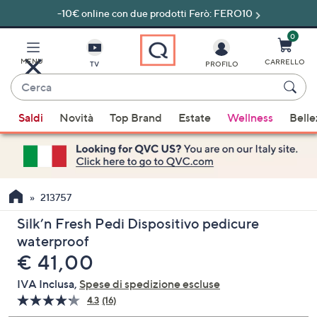
-10€ online con due prodotti Ferò: FERO10
Vai
al
contenuto
0
principale
MENU
CARRELLO
TV
PROFILO
Cerca
Quando
Saldi
Novità
Top Brand
Estate
Wellness
Belle
sono
disponibili
suggerimenti,
usa
i
213757
tasti
Silk’n Fresh Pedi Dispositivo pedicure
freccia
waterproof
su
eliminato
€ 41,00
e
giù
IVA Inclusa,
Spese di spedizione escluse
oppure
4.3
(16)
Leggi
scorri