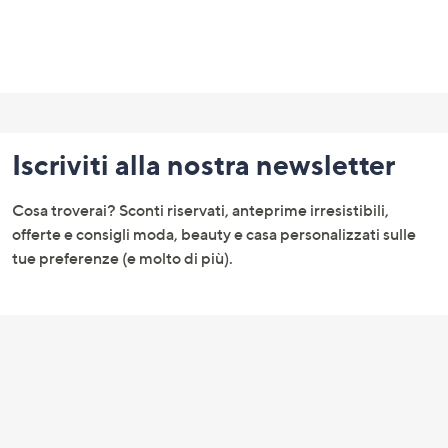
Fondo
pagina:
Iscriviti alla nostra newsletter
menu
e
Cosa troverai? Sconti riservati, anteprime irresistibili,
informazioni
offerte e consigli moda, beauty e casa personalizzati sulle
tue preferenze (e molto di più).