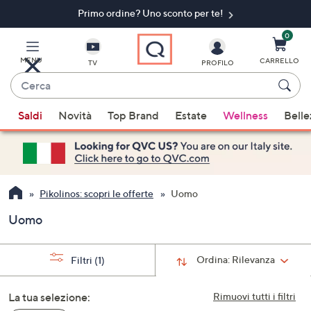
Primo ordine? Uno sconto per te!​
Vai
al
contenuto
0
principale
MENU
CARRELLO
TV
PROFILO
Cerca
Quando
Saldi
Novità
Top Brand
Estate
Wellness
Belle
sono
disponibili
suggerimenti,
usa
i
Pikolinos: scopri le offerte
Uomo
tasti
Uomo
freccia
su
e
Ordina:
Rilevanza
Filtri
(1)
giù
oppure
La tua selezione:
Rimuovi tutti i filtri
scorri