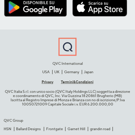
QVC International
USA
UK
Germany
Japan
Privacy
Termini&C​ondizioni
QVC Italia S.r.l. con unico socio (QVC Italy Holdings LLC) soggetta a direzione
e coordinamento di QVC, Inc. Via Guzzina 18 20861 Brugherio (MB)​
Iscritta al Registro Imprese di Monza e Brianza con no di iscrizione/P.Iva
10050721009 Capitale Sociale i.v. EUR 6.200.000,00​
QVC Group
HSN
Ballard Designs
Frontgate
Garnet Hill
grandin road