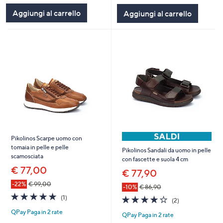
Stars
Stars
Aggiungi al carrello
Aggiungi al carrello
Pikolinos Scarpe uomo con
tomaia in pelle e pelle
Pikolinos Sandali da uomo in pelle
scamosciata
con fascette e suola 4 cm
€ 77,00
€ 77,90
-22%
€ 99,00
-10%
€ 86,90
5.0
1
(1)
4.0
2
(2)
of
Recensioni
of
Recensioni
QPay Paga in 2 rate
5
QPay Paga in 2 rate
5
Stars